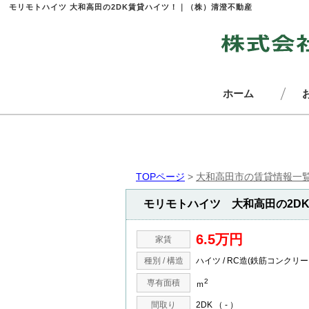
モリモトハイツ 大和高田の2DK賃貸ハイツ！｜（株）清澄不動産
ホーム
TOPページ
>
大和高田市の賃貸情報一
モリモトハイツ 大和高田の2D
6.5万円
家賃
種別 / 構造
ハイツ / RC造(鉄筋コンクリー
2
専有面積
ｍ
間取り
2DK （ - ）