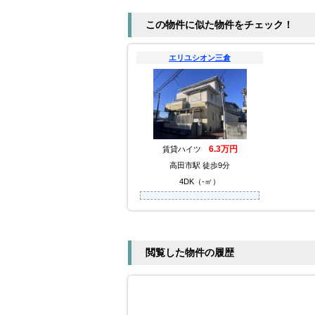
この物件に似た物件をチェック！
エリユシオン三倉
6.3万円
賃貸ハイツ
高田市駅 徒歩9分
4DK（-㎡）
閲覧した物件の履歴