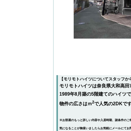
【モリモトハイツについてスタッフか
モリモトハイツは奈良県大和高田市
1989年8月築の5階建てのハイツ
2
物件の広さはｍ
で人気の2DKで
※お部屋のもっと詳しい内容や入居時期、諸条件のご
気になることが御座いましたらお気軽にメールにて
お