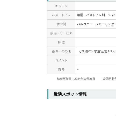
キッチン
バス・トイレ
給湯
バストイレ別
シャ
住空間
バルコニー
フローリング
設備・サービス
特 徴
条件・その他
ガス:都市 / 水道:公営 / 
コメント
備 考
-
情報更新日：2024年10月25日
次回更新予
近隣スポット情報