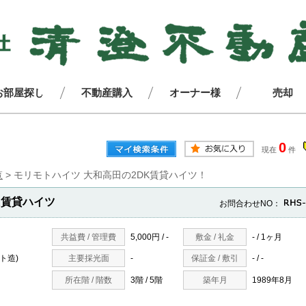
お部屋探し
不動産購入
オーナー様
売却
0
現在
件
覧
>
モリモトハイツ 大和高田の2DK賃貸ハイツ！
K賃貸ハイツ
お問合わせNO：
共益費 / 管理費
5,000円 / -
敷金 / 礼金
- / 1ヶ月
ト造)
主要採光面
-
保証金 / 敷引
- / -
所在階 / 階数
3階 / 5階
築年月
1989年8月