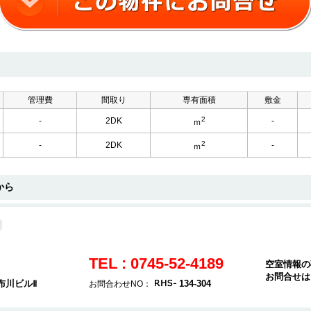
管理費
間取り
専有面積
敷金
2
-
2DK
-
ｍ
2
-
2DK
-
ｍ
から
TEL : 0745-52-4189
空室情報の
お問合せは
布川ビルⅡ
134-304
お問合わせNO：