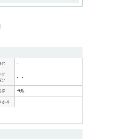
換代
-
期間
- -
区分
態様
代理
置き場