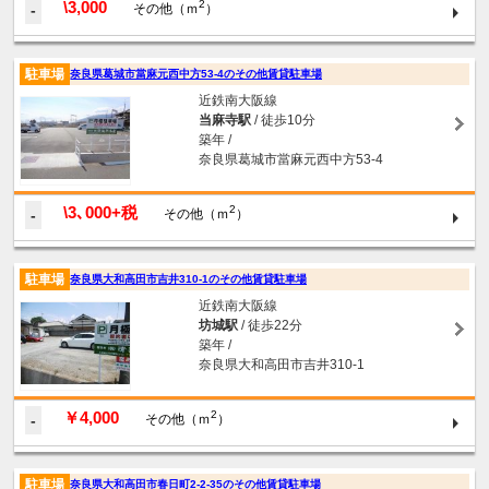
\3,000
2
-
その他（ｍ
）
駐車場
奈良県葛城市當麻元西中方53-4のその他賃貸駐車場
近鉄南大阪線
当麻寺駅
/ 徒歩10分
築年 /
奈良県葛城市當麻元西中方53-4
\3､000+税
2
-
その他（ｍ
）
駐車場
奈良県大和高田市吉井310-1のその他賃貸駐車場
近鉄南大阪線
坊城駅
/ 徒歩22分
築年 /
奈良県大和高田市吉井310-1
￥4,000
2
-
その他（ｍ
）
駐車場
奈良県大和高田市春日町2-2-35のその他賃貸駐車場