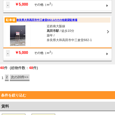
￥5,000
2
-
その他（ｍ
）
駐車場
奈良県大和高田市中三倉堂682-1のその他賃貸駐車場
近鉄南大阪線
高田市駅
/ 徒歩10分
築年 /
奈良県大和高田市中三倉堂682-1
￥5,000
2
-
その他（ｍ
）
40
件 (総物件数：
48
件)
2
次の20件>>
1
条件を絞り込む
賃料