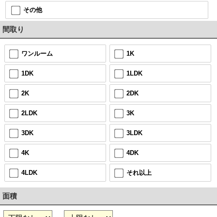
その他
間取り
ワンルーム
1K
1DK
1LDK
2K
2DK
2LDK
3K
3DK
3LDK
4K
4DK
4LDK
それ以上
面積