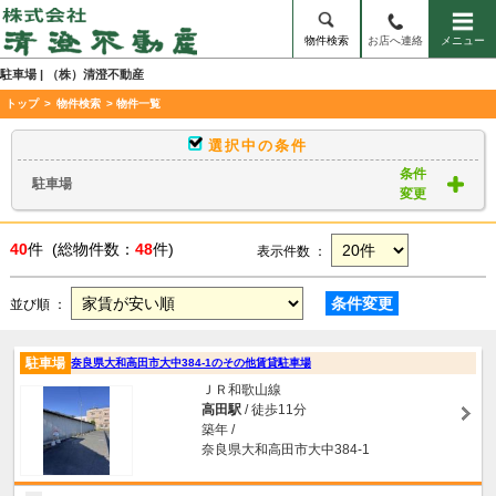
物件検索
お店へ連絡
メニュー
駐車場 | （株）清澄不動産
トップ
>
物件検索
> 物件一覧
選択中の条件
条件
駐車場
変更
40
件 (総物件数：
48
件)
表示件数 ：
条件変更
並び順 ：
駐車場
奈良県大和高田市大中384-1のその他賃貸駐車場
ＪＲ和歌山線
高田駅
/ 徒歩11分
築年 /
奈良県大和高田市大中384-1