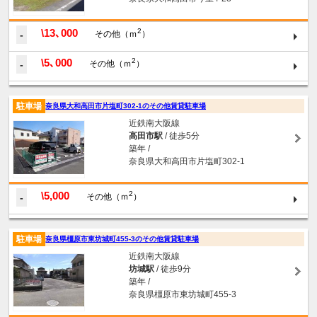
\13､000
2
-
その他（ｍ
）
\5､000
2
-
その他（ｍ
）
駐車場
奈良県大和高田市片塩町302-1のその他賃貸駐車場
近鉄南大阪線
高田市駅
/ 徒歩5分
築年 /
奈良県大和高田市片塩町302-1
\5,000
2
-
その他（ｍ
）
駐車場
奈良県橿原市東坊城町455-3のその他賃貸駐車場
近鉄南大阪線
坊城駅
/ 徒歩9分
築年 /
奈良県橿原市東坊城町455-3