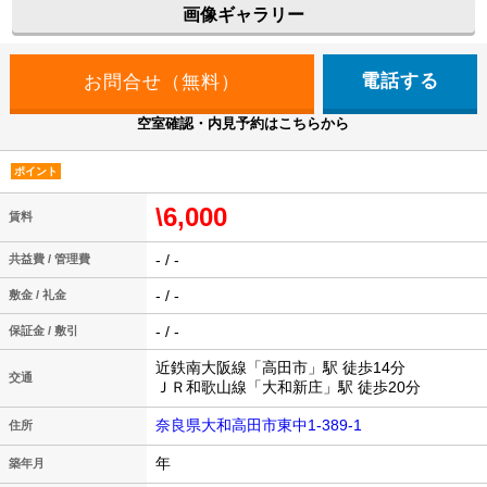
画像ギャラリー
電話する
空室確認・内見予約はこちらから
ポイント
\6,000
賃料
- / -
共益費 / 管理費
- / -
敷金 / 礼金
- / -
保証金 / 敷引
近鉄南大阪線「高田市」駅 徒歩14分
交通
ＪＲ和歌山線「大和新庄」駅 徒歩20分
奈良県大和高田市東中1-389-1
住所
年
築年月