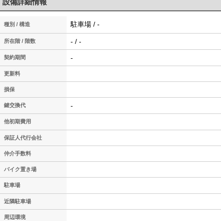
設備詳細情報
駐車場 / -
種別 / 構造
- / -
所在階 / 階数
-
契約期間
更新料
損保
-
鍵交換代
他初期費用
保証人代行会社
仲介手数料
バイク置き場
駐車場
近隣駐車場
周辺環境