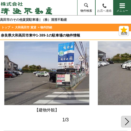
物件検索
お店へ連絡
メニュー
高田市のその他賃貸駐車場 | （株）清澄不動産
トップ
>
大和高田市 賃貸
> 物件詳細
奈良県大和高田市東中1-389-1の駐車場の物件情報
【建物外観】
1/3