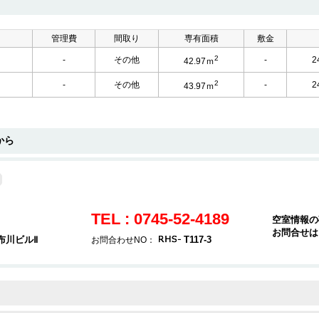
管理費
間取り
専有面積
敷金
2
-
その他
-
2
42.97ｍ
2
-
その他
-
2
43.97ｍ
から
TEL : 0745-52-4189
空室情報の
お問合せは
布川ビルⅡ
T117-3
お問合わせNO：