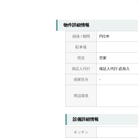
物件詳細情報
損保 / 期間
円/1年
駐車場
現況
空家
保証人代行
保証人代行:必加入
借家区分
-
周辺環境
設備詳細情報
キッチン