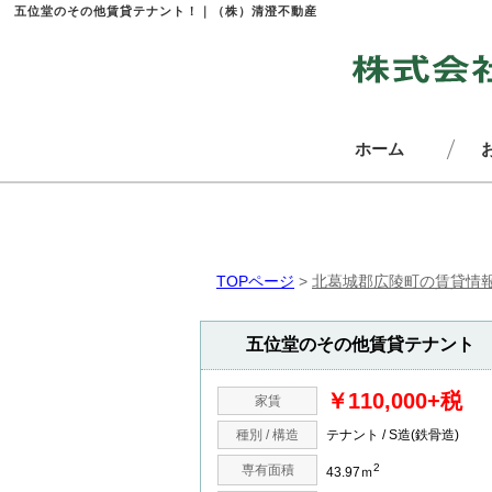
五位堂のその他賃貸テナント！｜（株）清澄不動産
ホーム
TOPページ
>
北葛城郡広陵町の賃貸情
五位堂のその他賃貸テナント
￥110,000+税
家賃
種別 / 構造
テナント / S造(鉄骨造)
2
専有面積
43.97ｍ