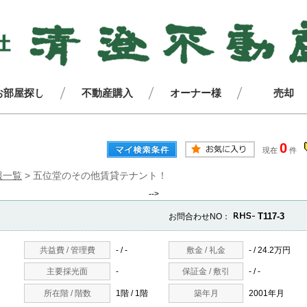
お部屋探し
不動産購入
オーナー様
売却
0
現在
件
報一覧
>
五位堂のその他賃貸テナント！
-->
T117-3
お問合わせNO：
共益費 / 管理費
- / -
敷金 / 礼金
- / 24.2万円
主要採光面
-
保証金 / 敷引
- / -
所在階 / 階数
1階 / 1階
築年月
2001年月