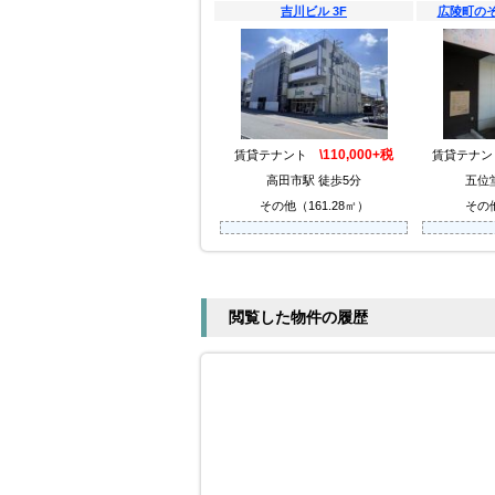
吉川ビル 3F
広陵町の
\110,000+税
賃貸テナント
賃貸テナ
高田市駅 徒歩5分
五位
その他（161.28㎡）
その他
閲覧した物件の履歴