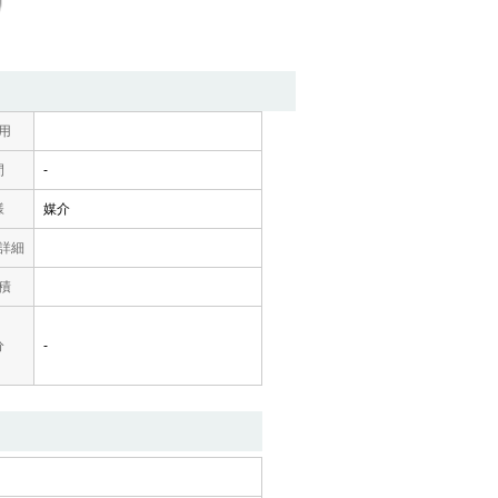
用
間
-
様
媒介
詳細
積
分
-