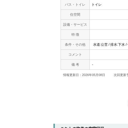
バス・トイレ
トイレ
住空間
設備・サービス
特 徴
条件・その他
水道:公営 / 排水:下水
コメント
備 考
-
情報更新日：2026年05月08日
次回更新予