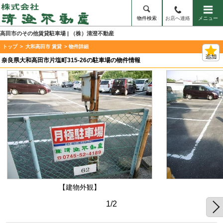
物件検索
お店へ連絡
メニュー
高田市のその他賃貸駐車場 | （株）清澄不動産
トップ
>
大和高田市 賃貸
> 物件詳細
奈良県大和高田市片塩町315-26の駐車場の物件情報
【建物外観】
1/2