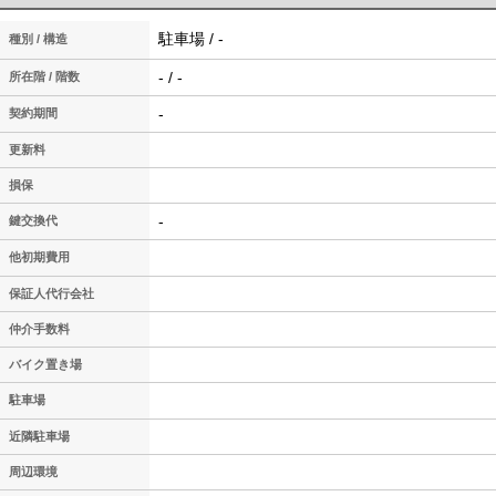
駐車場 / -
種別 / 構造
- / -
所在階 / 階数
-
契約期間
更新料
損保
-
鍵交換代
他初期費用
保証人代行会社
仲介手数料
バイク置き場
駐車場
近隣駐車場
周辺環境