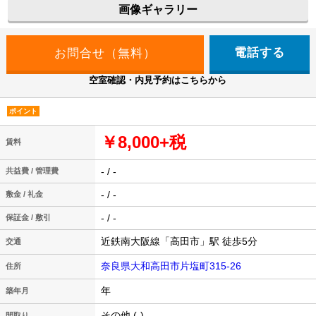
画像ギャラリー
電話する
空室確認・内見予約はこちらから
ポイント
￥8,000+税
賃料
- / -
共益費 / 管理費
- / -
敷金 / 礼金
- / -
保証金 / 敷引
近鉄南大阪線「高田市」駅 徒歩5分
交通
奈良県大和高田市片塩町315-26
住所
年
築年月
その他 (-)
間取り