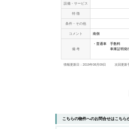
設備・サービス
特 徴
条件・その他
コメント
南側
・普通車 手数料 
備 考
車庫証明発行手数料
情報更新日：2019年08月09日
次回更新予
こちらの物件へのお問合せはこちら