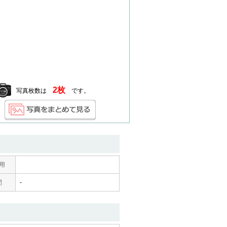
2枚
写真枚数は
です。
用
間
-