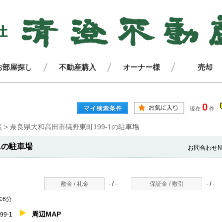
お部屋探し
不動産購入
オーナー様
売却
0
現在
件
覧
>
奈良県大和高田市礒野東町199-1の駐車場
1の駐車場
お問合わせN
敷金 / 礼金
- / -
保証金 / 敷引
- / -
6分
周辺MAP
99-1