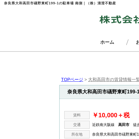
奈良県大和高田市礒野東町199-1の駐車場 南側｜（株）清澄不動産
ホーム
TOPページ
>
大和高田市の賃貸情報一
奈良県大和高田市礒野東町199-
￥10,000＋税
賃料
交通
近鉄南大阪線
高田市
徒歩
所在地
奈良県大和高田市礒野東町1